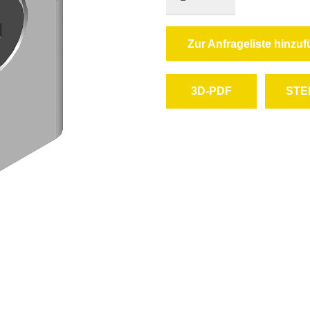
Zur Anfrageliste hinzu
3D-PDF
STE
herunterladen
heru