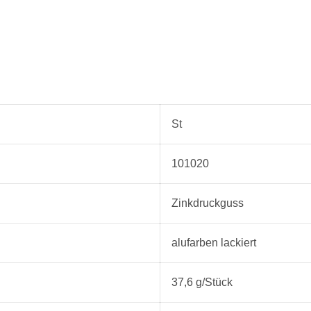
St
101020
Zinkdruckguss
alufarben lackiert
37,6 g/Stück