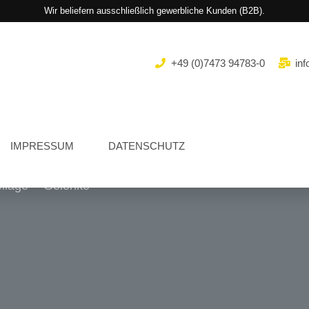
Wir beliefern ausschließlich gewerbliche Kunden (B2B).
+49 (0)7473 94783-0
inf
IMPRESSUM
DATENSCHUTZ
llage
Gelenke