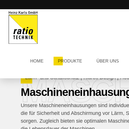
HOME
PRODUKTE
ÜBER UNS
MASCH
Lärm- und Schallschutz | Klares Design | Höch
Maschineneinhausun
Unsere Maschineneinhausungen sind individuel
die für Sicherheit und Abschirmung vor Lärm, S
sorgen. Zugleich bieten sie optimalen Maschi
die Lebensdauer der Maschinen.