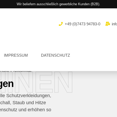
Wir beliefern ausschließlich gewerbliche Kunden (B2B).
+49 (0)7473 94783-0
inf
IMPRESSUM
DATENSCHUTZ
INEN
ste Flexibilität
gen
le Schutzverkleidungen,
chall, Staub und Hitze
nenschutz und erhöhen so