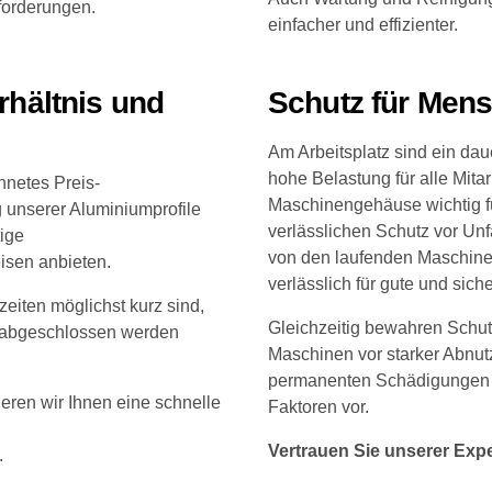
forderungen.
einfacher und effizienter.
rhältnis und
Schutz für Men
Am Arbeitsplatz sind ein da
hohe Belastung für alle Mitar
hnetes Preis-
Maschinengehäuse wichtig fü
 unserer Aluminiumprofile
verlässlichen Schutz vor Unf
tige
von den laufenden Maschin
sen anbieten.
verlässlich für gute und sic
zeiten möglichst kurz sind,
Gleichzeitig bewahren Schu
ht abgeschlossen werden
Maschinen vor starker Abnu
permanenten Schädigungen 
eren wir Ihnen eine schnelle
Faktoren vor.
Vertrauen Sie unserer Exper
.