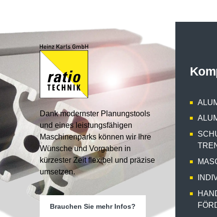
Kom
ALUM
Dank modernster Planungstools
ALUM
und eines leistungsfähigen
SCH
Maschinenparks können wir Ihre
TRE
Wünsche und Vorgaben in
kürzester Zeit flexibel und präzise
MAS
umsetzen.
INDI
HAN
FÖR
Brauchen Sie mehr Infos?