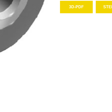
3D-PDF
STE
herunterladen
heru