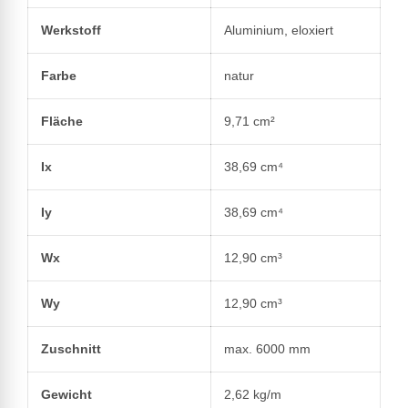
Werkstoff
Aluminium, eloxiert
Farbe
natur
Fläche
9,71 cm²
Ix
38,69 cm⁴
Iy
38,69 cm⁴
Wx
12,90 cm³
Wy
12,90 cm³
Zuschnitt
max. 6000 mm
Gewicht
2,62 kg/m