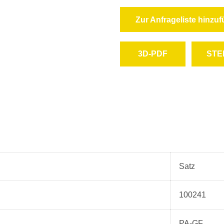
Zur Anfrageliste hinzu
3D-PDF
STE
herunterladen
heru
Satz
100241
PA-GF