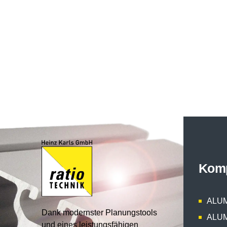
Kom
ALUM
Dank modernster Planungstools
ALUM
und eines leistungsfähigen