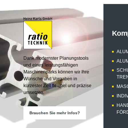
Kom
ALUM
Dank modernster Planungstools
ALUM
und eines leistungsfähigen
SCH
Maschinenparks können wir Ihre
TRE
Wünsche und Vorgaben in
kürzester Zeit flexibel und präzise
MAS
umsetzen.
INDI
HAN
FÖR
Brauchen Sie mehr Infos?