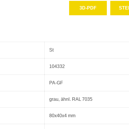
3D-PDF
STE
herunterladen
heru
St
104332
PA-GF
grau, ähnl. RAL 7035
80x40x4 mm